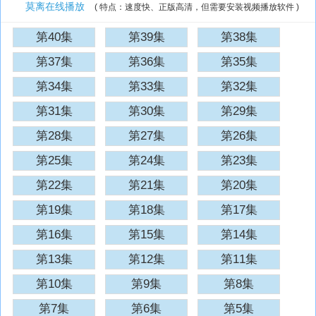
莫离在线播放
( 特点：速度快、正版高清，但需要安装视频播放软件 )
第40集
第39集
第38集
排序：
降序
|
升序
第37集
第36集
第35集
第34集
第33集
第32集
第31集
第30集
第29集
第28集
第27集
第26集
第25集
第24集
第23集
第22集
第21集
第20集
第19集
第18集
第17集
第16集
第15集
第14集
第13集
第12集
第11集
第10集
第9集
第8集
第7集
第6集
第5集