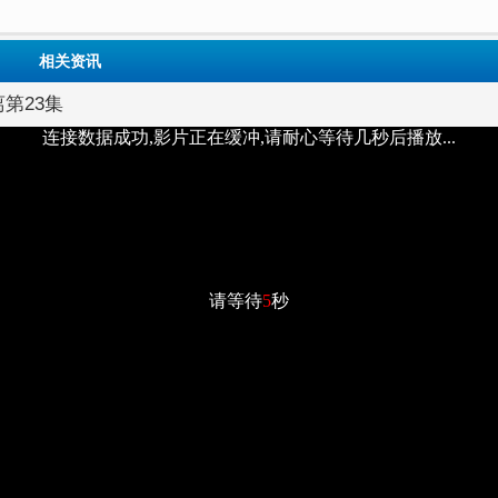
相关资讯
离第23集