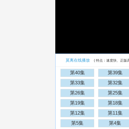
莫离在线播放
( 特点：速度快、正版
第40集
第39集
第33集
第32集
第26集
第25集
第19集
第18集
第12集
第11集
第5集
第4集