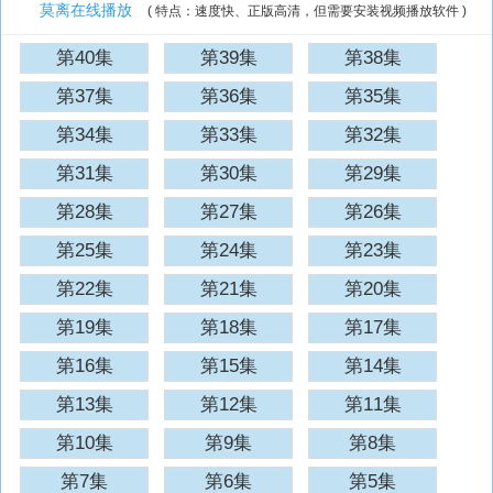
莫离在线播放
( 特点：速度快、正版高清，但需要安装视频播放软件 )
第40集
第39集
第38集
排序：
降序
|
升序
第37集
第36集
第35集
第34集
第33集
第32集
第31集
第30集
第29集
第28集
第27集
第26集
第25集
第24集
第23集
第22集
第21集
第20集
第19集
第18集
第17集
第16集
第15集
第14集
第13集
第12集
第11集
第10集
第9集
第8集
第7集
第6集
第5集