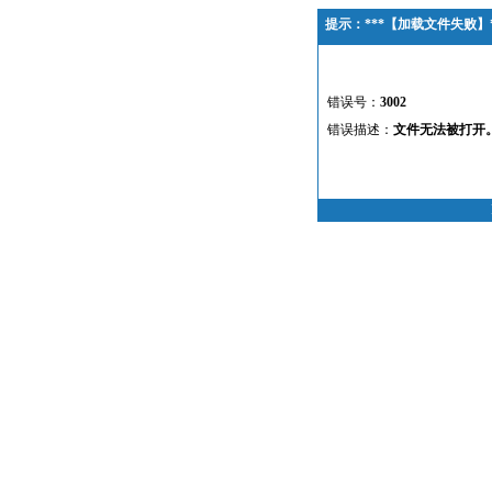
提示：***【加载文件失败】*
错误号：
3002
错误描述：
文件无法被打开