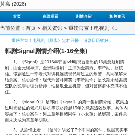
莫离 (2026)
首页
在线观看
剧情介绍
相关资讯
当前位置：
首页
>
相关资讯
> 重磅官宣！电视剧《..
重磅官宣！电视剧《莫离》定档开播，追剧日历收好
韩剧Signal剧情介绍(1-16全集)
1、《Signal》是2016年韩国tvN电视台播出的16集悬疑剧情
剧，由金元锡导演、金恩熙编剧，主演为金惠秀、李帝勋、赵镇
雄。该剧通过一部老式对讲机连接现代与过去的刑警，共同破解未
结悬案。核心剧情：现代刑警朴海英（李帝勋饰）是长期未结案搜
查队的犯罪心理分析师，性格敬业且机智，但对警察群体充满不信
任。
2、《signal 01》是韩剧《signal》的第一集剧情介绍，该集通
过时光错位的老式对讲机串联起跨越15年的悬案追凶故事。具体内
容如下：核心案件：男主童年目睹同学（小女孩）被绑架，案件悬
而未决成为其童年阴影。
3、从剧情上看，《信号》讲述了7个不同的案件，根据真实事