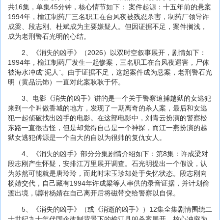
共16集，单集45分钟，核心情节如下： 案件起源：十五年前的悬案
1994年，榆江制药厂三名职工在台风夜被残忍杀害，制药厂领导许
成梁、段志刚、杜斌成为主要嫌疑人。但因证据不足，案件搁浅，
成为老刑警石光明的心结。
2、《消失的凶手》（2026）以双时空叙事展开，剧情如下：
1994年，榆江制药厂发生一起惨案，三名职工在台风夜遇害，尸体
被海水冲成“泥人”。由于证据不足，这起案件成为悬案，老刑警石光
明（黄品沅饰）一直对此案耿耿于怀。
3、电影《消失的凶手》讲的是一个关于警察追捕越狱的女逃犯
来到一个叫做香城的地方，发现了一期离奇的杀人案，最后和女逃
犯一起侦破找出凶手的电影。在这部电影中，刘青云扮演的警察松
东路一直很古怪，但是却觉得自己是一个神探，而江一燕扮演的越
狱女逃犯傅源是一个自大的自以为很帅的复仇女人。
4、《消失的凶手》部分分集剧情介绍如下：第8集：许成梁对
段志刚产生怀疑，安排江万里展开调查。石光明提出一个假设，认
为苏然可能就是唐玲玲，而此时宋玉珍却处于失忆状态。段志刚向
杨婧交代，自己藏有1994年许成梁等人串供的录音证据，并计划偷
渡出境，嘱咐杨婧在自己离开后将磁带交给警察以自保。
5、《消失的凶手》（或《消逝的凶手》）12集全集剧情围绕二
十世纪九十年代国企改制背景下的榆江县凶杀案展开，核心冲突为