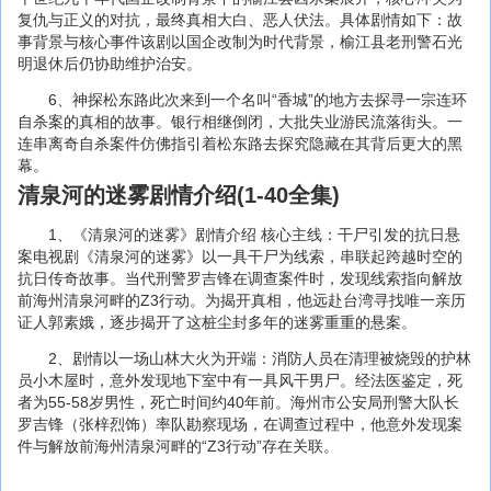
复仇与正义的对抗，最终真相大白、恶人伏法。具体剧情如下：故
事背景与核心事件该剧以国企改制为时代背景，榆江县老刑警石光
明退休后仍协助维护治安。
6、神探松东路此次来到一个名叫“香城”的地方去探寻一宗连环
自杀案的真相的故事。银行相继倒闭，大批失业游民流落街头。一
连串离奇自杀案件仿佛指引着松东路去探究隐藏在其背后更大的黑
幕。
清泉河的迷雾剧情介绍(1-40全集)
1、《清泉河的迷雾》剧情介绍 核心主线：干尸引发的抗日悬
案电视剧《清泉河的迷雾》以一具干尸为线索，串联起跨越时空的
抗日传奇故事。当代刑警罗吉锋在调查案件时，发现线索指向解放
前海州清泉河畔的Z3行动。为揭开真相，他远赴台湾寻找唯一亲历
证人郭素娥，逐步揭开了这桩尘封多年的迷雾重重的悬案。
2、剧情以一场山林大火为开端：消防人员在清理被烧毁的护林
员小木屋时，意外发现地下室中有一具风干男尸。经法医鉴定，死
者为55-58岁男性，死亡时间约40年前。海州市公安局刑警大队长
罗吉锋（张梓烈饰）率队勘察现场，在调查过程中，他意外发现案
件与解放前海州清泉河畔的“Z3行动”存在关联。